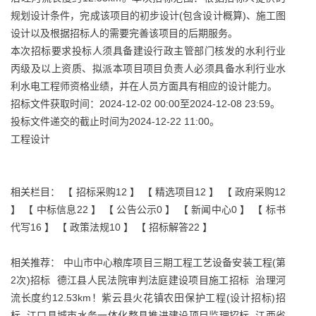
规划设计条件，完成该项目的初步设计(包含设计概算)、施工图
设计以及根据招标人的需要完善该项目的后期服务。
本次招标要求投标人须具备建设行政主管部门核发的水利行业
丙级及以上资质、拟派本项目项目负责人必须具备水利行业水
利水电工程师资格业绩，并在人员方面具有相应的设计能力。
招标文件获取时间：2024-12-02 00:00至2024-12-08 23:59。
投标文件递交的截止时间为2024-12-22 11:00。
工程设计
相关栏目： 【
招标采购12
】 【
精选项目12
】 【
政府采购12
】 【
中标信息22
】 【
公告公示0
】 【
新闻中心0
】 【
标书
代写16
】 【
政策法规10
】 【
招标解答22
】
相关推荐：
中山市中心粮库项目三期工程工艺设备安装工程(第
2次)招标
德江县人民法院审判法庭建设项目施工招标
治理河
流长度约12.53km！紫云县火花镇农田保护工程(设计招标)招
标
江口县城市水务一体化整县推进建设项目监理招标
江西省