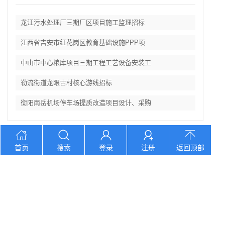
龙江污水处理厂三期厂区项目施工监理招标
江西省吉安市红花岗区教育基础设施PPP项
中山市中心粮库项目三期工程工艺设备安装工
勒流街道龙眼古村核心游线招标
衡阳南岳机场停车场提质改造项目设计、采购
首页
搜索
登录
注册
返回顶部
电话：400 7860 903 地址：江西省吉安市永新县湘赣国际商
贸城F1栋1105号
©
2026 江西利华工程管理有限公司 版权所有
赣ICP备
2025075069号