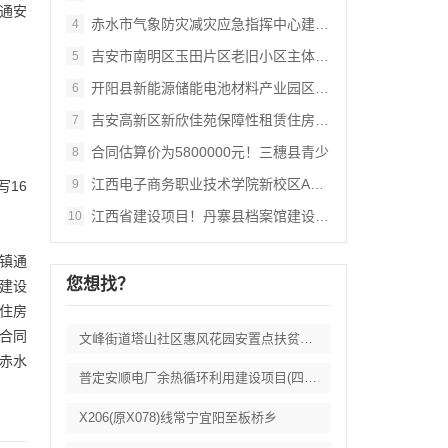
交通安
赤水市气象防灾减灾应急指挥中心建设项目招
4
吉安市南明区玉田片区老旧小区主体改造项目
5
开阳县新能源储能电池材料产业园区保障性租
6
吉安高新区新欣佳苑保障性租赁住房项目EP
7
合同估算价为5800000元！三穗县青少
8
江西电子商务职业技术学院新校区A7实训楼
9
写16
江西省建设项目！丹寨县档案馆建设配套工程
10
乡镇通
您想找？
建设
住房
合同
文峰街道塔山社区惠风花园安置点扶贫车间建
赤水
普定安顺电厂余热循环利用建设项目(四期)
X206(原X078)线常宁宜阳至板桥乡