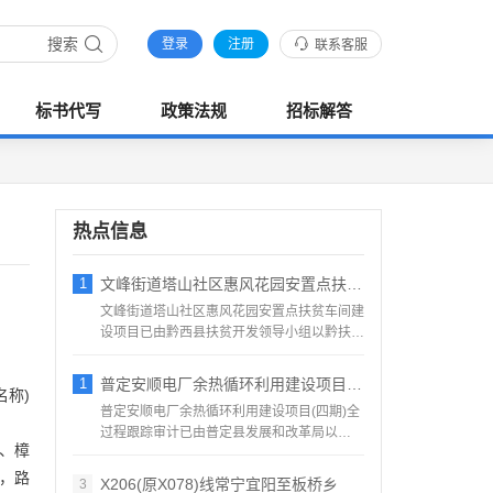
搜索
登录
注册
联系客服
标书代写
政策法规
招标解答
热点信息
1
文峰街道塔山社区惠风花园安置点扶贫车间建
文峰街道塔山社区惠风花园安置点扶贫车间建
设项目已由黔西县扶贫开发领导小组以黔扶领
(2021)1号批准...
1
普定安顺电厂余热循环利用建设项目(四期)
名称)
普定安顺电厂余热循环利用建设项目(四期)全
过程跟踪审计已由普定县发展和改革局以
村、樟
2207-520422...
米，路
X206(原X078)线常宁宜阳至板桥乡
3