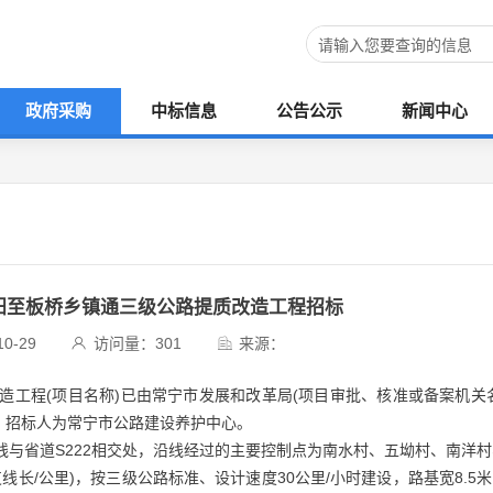
政府采购
中标信息
公告公示
新闻中心
常宁宜阳至板桥乡镇通三级公路提质改造工程招标
0-29
访问量：
301
来源：
质改造工程(项目名称)已由常宁市发展和改革局(项目审批、核准或备案机关
设，招标人为常宁市公路建设养护中心。
线与省道S222相交处，沿线经过的主要控制点为南水村、五坳村、南洋
支线长/公里)，按三级公路标准、设计速度30公里/小时建设，路基宽8.5