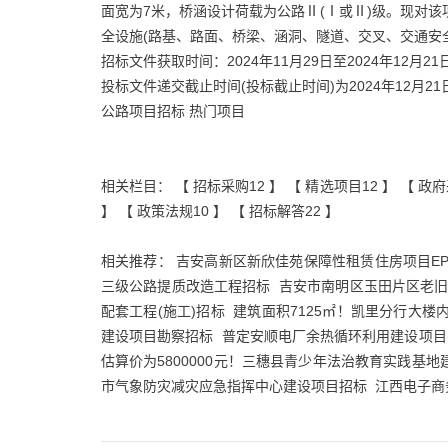
面宽为7米，桥涵设计荷载为公路Ⅱ(Ⅰ或Ⅱ)级。现对该项目
全设施(路基、路面、桥梁、涵洞、隧道、交叉、交通安
招标文件获取时间：2024年11月29日至2024年12月21
投标文件递交截止时间(投标截止时间)为2024年12月21
公路项目招标 热门项目
相关栏目： 【
招标采购12
】 【
精选项目12
】 【
政府
】 【
政策法规10
】 【
招标解答22
】
相关推荐：
吉安高新区新欣佳苑保障性租赁住房项目EP
三级公路提质改造工程招标
吉安市南明区玉田片区老
配套工程(施工)招标
建筑面积7125㎡！凯里分行大楼
建设项目勘察招标
普定安顺电厂余热循环利用建设项目
估算价为5800000元！三穗县青少年法治教育实践基地
市气象防灾减灾应急指挥中心建设项目招标
江西电子商