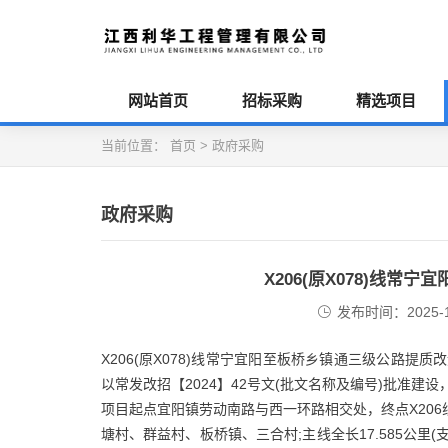
网站首页
招标采购
精选项目
当前位置：
首页
>
政府采购
政府采购
X206(原X078)线
发布时间：2025-1
X206(原X078)线常宁宜阳至板桥乡镇通三级公路提
以常发改招【2024】42号文(批文名称及编号)批准建
项目起点宜阳镇劳动南路与西一环路相交处，终点X206
塘村、群益村、板桥镇、三合村;主线全长17.585公里(