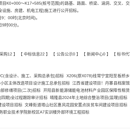
K0+000～K17+585(桩号范围)的路基、路面、桥梁、涵洞、交叉、
全设施、房建、机电工程)施工进行公开招标。
日9：00时(北京时间)。
日9时00分。
采购12
】 【
中标信息22
】 【
公告公示0
】 【
新闻中心0
】 【
标书代
C(含设计、施工、采购总承包)招标
X206(原X078)线常宁宜阳至板桥
旧小区主体改造项目设计施工总承包招标
江西省建设项目！丹寨县档案馆
内部修缮项目(二次)招标
开阳县新能源储能电池材料产业园区保障性租赁
(四期)全过程跟踪审计招标
晴隆县2024年土地综合整治项目(监理)招标
建设项目招标
文峰街道塔山社区惠风花园安置点扶贫车间建设项目招标
务职业技术学院新校区A7实训楼外部环境工程招标